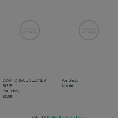
DOG TONGUE CLEANER
Par Bristly
BLUE
$14.99
Par Bristly
$3.50
AFFICHER:
ARTICLES 1 - 8
de
8