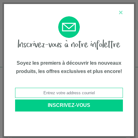
English
Service à la clientèle
À propos de nous
×
1-800-667-8184
Soyez les premiers à découvrir les nouveaux
produits, les offres exclusives et plus encore!
Livraison gratuite pour commandes de plus
de 75$*
Accueil
• Bristly
Catégories