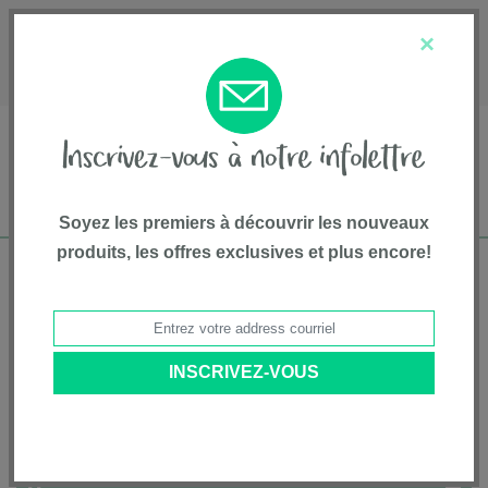
English
Service à la clientèle
À propos de nous
×
1-800-667-8184
Soyez les premiers à découvrir les nouveaux
produits, les offres exclusives et plus encore!
Livraison gratuite pour commandes de plus
de 75$*
Accueil
• Jeep
Catégories