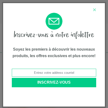
English
Service à la clientèle
À propos de nous
×
1-800-667-8184
Soyez les premiers à découvrir les nouveaux
produits, les offres exclusives et plus encore!
Livraison gratuite pour commandes de plus
de 75$*
Accueil
•
Articles Pour Animaux
•
Soins D'animaux
• Bâton dentaire,
large, résistance extrême