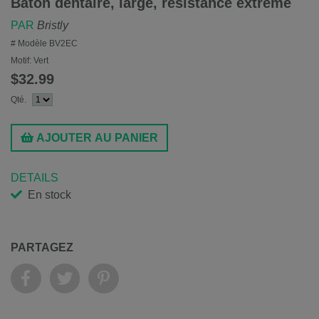
Bâton dentaire, large, résistance extrême
PAR
Bristly
# Modèle
BV2EC
Motif:
Vert
$32.99
Qté.
AJOUTER AU PANIER
DETAILS
En stock
PARTAGEZ