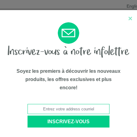
Engli
×
Nouveautés
Les favoris
Liqui
Soyez les premiers à découvrir les nouveaux
produits, les offres exclusives et plus
encore!
75$*
all de SOFT-FLEX®, rouge 7 po
Clutch Ba
PAR
HT-pet
# Modèle
HT570