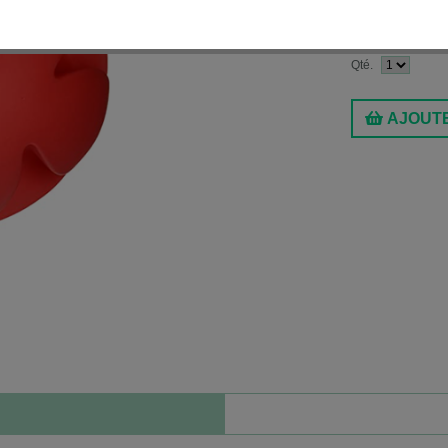
Motif:
Rouge
$23.99
Qté.
AJOUTE