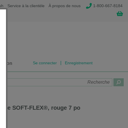
sh
Service à la clientèle
À propos de nous
1-800-667-8184
|
Se connecter
Enregistrement
dation
ll de SOFT-FLEX®, rouge 7 po
0A