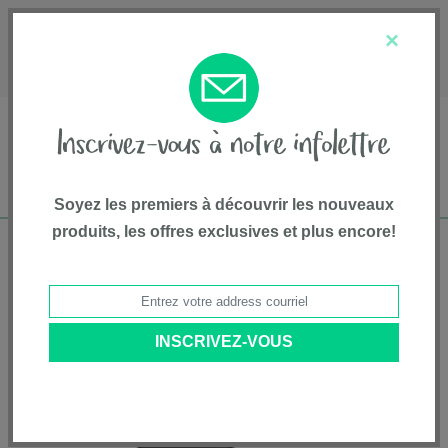
English
Service à la clientèle
À propos de nous
×
1-800-667-8184
Soyez les premiers à découvrir les nouveaux
produits, les offres exclusives et plus encore!
Livraison gratuite pour commandes de plus
de 75$*
Accueil
•
Divertissement
•
appareils
• Distributeur de préparation lactée
Formula Pro Advanced