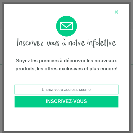
English
Service à la clientèle
À propos de nous
×
1-800-667-8184
Soyez les premiers à découvrir les nouveaux
produits, les offres exclusives et plus encore!
Livraison gratuite pour commandes de plus
de 75$*
Accueil
•
Équipement Et Accessoires
•
Accessoires
• Housse
imperméable MIXX