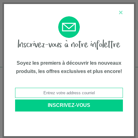
English
Service à la clientèle
À propos de nous
×
1-800-667-8184
Soyez les premiers à découvrir les nouveaux
produits, les offres exclusives et plus encore!
Livraison gratuite pour commandes de plus
de 75$*
Accueil
•
Articles Pour Animaux
•
Collier Et Laisse
• Collier en cuir, moyen
- 34,5 cm à 45,7 cm (2,3 cm de largeur)