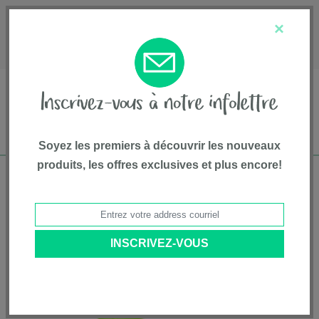
English
Service à la clientèle
À propos de nous
×
1-800-667-8184
Soyez les premiers à découvrir les nouveaux
produits, les offres exclusives et plus encore!
Livraison gratuite pour commandes de plus
de 75$*
Accueil
•
Équipement Et Accessoires
•
Accessoires
• Maillons de jeu
colorés, paquet de 18 morceaux