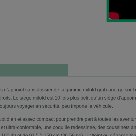
es d’appoint sans dossier de la gamme mifold grab-and-go sont co
oits. Le siège mifold est 10 fois plus petit qu’un siège d’appoint o
toujours voyager en sécurité, peu importe le véhicule.
otidien et assez compact pour prendre part à toutes les aventure
 ultra-confortable, une coquille redessinée, des coussinets ant
-100 lb) et de 91,5 à 150 cm (36-59 po), il atteint ou dépasse