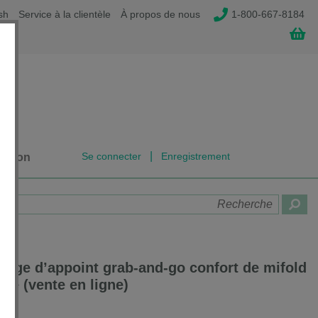
sh
Service à la clientèle
À propos de nous
1-800-667-8184
|
Se connecter
Enregistrement
dation
iège d’appoint grab-and-go confort de mifold
une (vente en ligne)