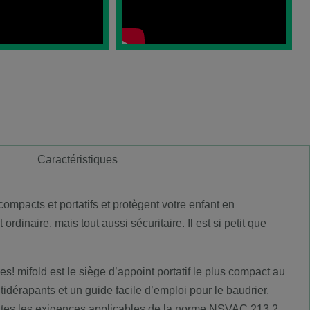
Caractéristiques
mpacts et portatifs et protègent votre enfant en
rdinaire, mais tout aussi sécuritaire. Il est si petit que
s! mifold est le siège d’appoint portatif le plus compact au
idérapants et un guide facile d’emploi pour le baudrier.
 toutes les exigences applicables de la norme NSVAC 213.2