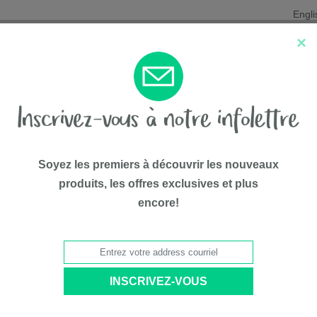
Engli
×
Nouveautés
Les favoris
Liqui
Soyez les premiers à découvrir les nouveaux
produits, les offres exclusives et plus
encore!
75$*
au siège d’appoint grab-and-go confort de mifold - Boîte brune (vente en ligne)
Nouveau s
- Boîte br
PAR
Mifold