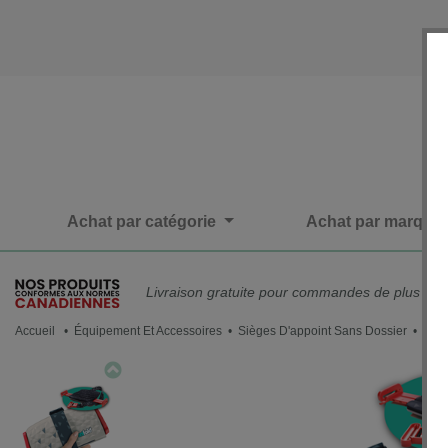
Achat par catégorie
Achat par marque
Livraison gratuite pour commandes de plus de 
Accueil
•
Équipement Et Accessoires
•
Sièges D'appoint Sans Dossier
• Nouve