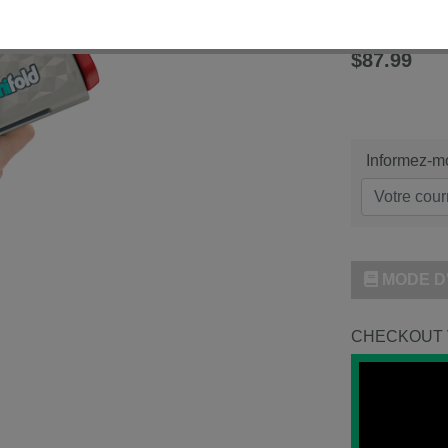
# Modèle
MF12C
Motif:
Blanc perle
$87.99
Informez-mo
MODE D
CHECKOUT 