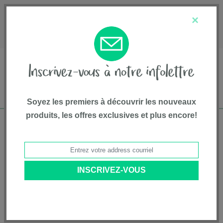
English
Service à la clientèle
À propos de nous
×
1-800-667-8184
Soyez les premiers à découvrir les nouveaux
produits, les offres exclusives et plus encore!
Livraison gratuite pour commandes de plus
de 75$*
Accueil
•
Équipement Et Accessoires
•
Accessoires
• Plateau pour enfant
MIXX™