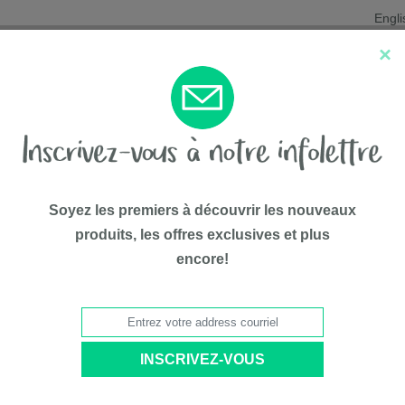
Engli
×
Nouveautés
Les favoris
Liqui
Soyez les premiers à découvrir les nouveaux
produits, les offres exclusives et plus
encore!
75$*
ussette pour animal domestique Genius City
Poussette
PAR
Gen7
# Modèle
G2370