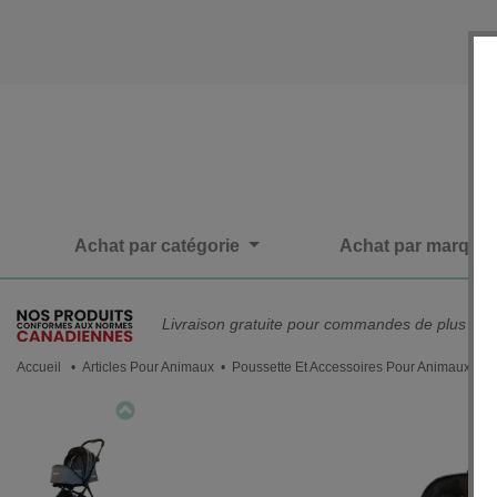
Achat par catégorie
Achat par marque
Livraison gratuite pour commandes de plus de 
Accueil
•
Articles Pour Animaux
•
Poussette Et Accessoires Pour Animaux
• Po