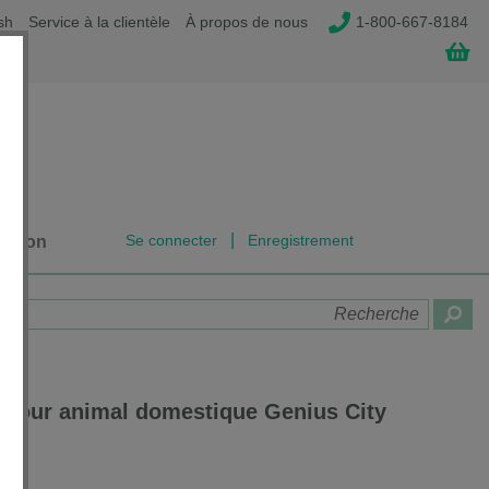
sh
Service à la clientèle
À propos de nous
1-800-667-8184
|
Se connecter
Enregistrement
dation
 pour animal domestique Genius City
HB