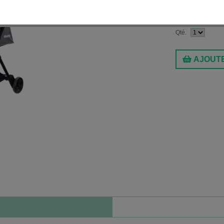
Motif:
Noir
$274.99
Qté.
AJOUTE