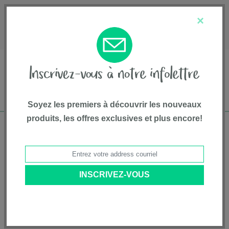
English
Service à la clientèle
À propos de nous
×
1-800-667-8184
Soyez les premiers à découvrir les nouveaux
produits, les offres exclusives et plus encore!
Livraison gratuite pour commandes de plus
de 75$*
Accueil
•
Articles De Soins Et De Sécurité
•
Wood Gates
• Barrière
oscillante d'escalier