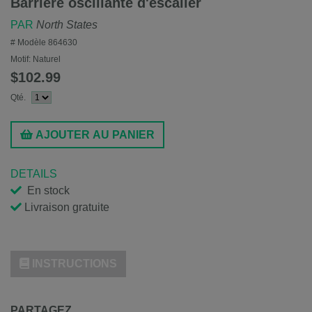
Barrière oscillante d'escalier
PAR
North States
# Modèle
864630
Motif:
Naturel
$102.99
Qté.
AJOUTER AU PANIER
DETAILS
En stock
Livraison gratuite
INSTRUCTIONS
PARTAGEZ