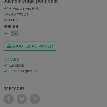
Juchoir étagé pour chat
PAR
PrimeTime Petz
# Modèle
PT55137
Motif:
Blanc
$99.99
Qté.
AJOUTER AU PANIER
DETAILS
En stock
Livraison gratuite
PARTAGEZ