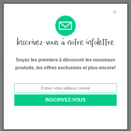
English
Service à la clientèle
À propos de nous
×
1-800-667-8184
Soyez les premiers à découvrir les nouveaux
produits, les offres exclusives et plus encore!
Livraison gratuite pour commandes de plus
de 75$*
Accueil
•
Articles Pour Animaux
•
Rampe Et Meubles Pour Animaux
• Juchoir étagé pour chat