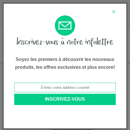
English
Service à la clientèle
À propos de nous
×
1-800-667-8184
Soyez les premiers à découvrir les nouveaux
produits, les offres exclusives et plus encore!
Livraison gratuite pour commandes de plus
de 75$*
Accueil
•
Équipement Et Accessoires
•
Playards
• table à langer SENA™