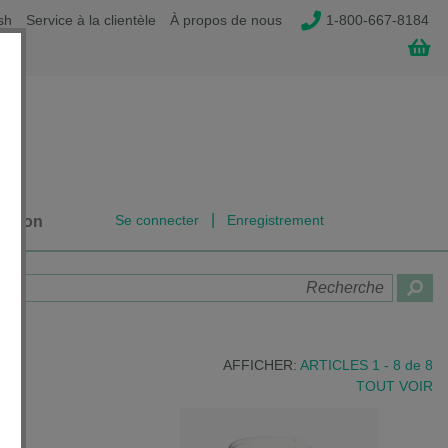
sh
Service à la clientèle
À propos de nous
1-800-667-8184
|
Se connecter
Enregistrement
dation
AFFICHER:
ARTICLES 1 - 8
de
8
TOUT VOIR