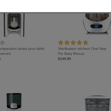
 préparation lactée pour bébé
Stérilisateur sécheur One-Step
vanced
Par Baby Brezza
a
$149.99