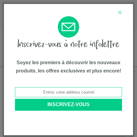
English
Service à la clientèle
À propos de nous
×
1-800-667-8184
Soyez les premiers à découvrir les nouveaux
produits, les offres exclusives et plus encore!
Livraison gratuite pour commandes de plus
de 75$*
Accueil
• Articles pour animaux • Jouets pour animal domestique • DOOG
Catégories