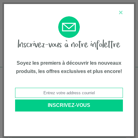
English
Service à la clientèle
À propos de nous
×
1-800-667-8184
Soyez les premiers à découvrir les nouveaux
produits, les offres exclusives et plus encore!
Livraison gratuite pour commandes de plus
de 75$*
Accueil
• Équipement et accessoires • Balançoires • Nuna
Catégories