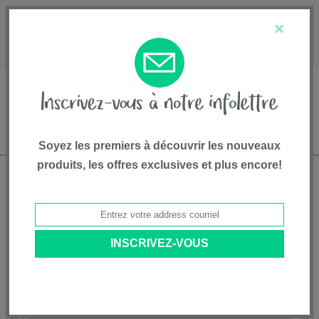
English
Service à la clientèle
À propos de nous
×
1-800-667-8184
Soyez les premiers à découvrir les nouveaux
produits, les offres exclusives et plus encore!
Livraison gratuite pour commandes de plus
de 75$*
Accueil
• Équipement et accessoires • Parcs • Nuna
Catégories