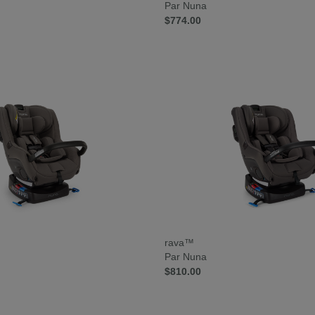
Par Nuna
$774.00
rava™
Par Nuna
$810.00