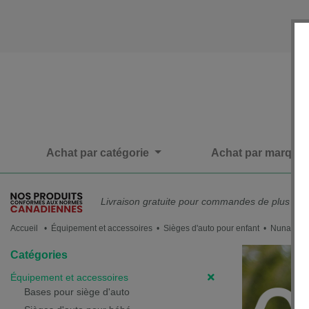
Achat par catégorie
Achat par marque
Livraison gratuite pour commandes de plus de 
Accueil
• Équipement et accessoires • Sièges d'auto pour enfant • Nuna
Catégories
Équipement et accessoires
Bases pour siège d'auto