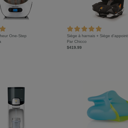
écheur One-Step
Siège à harnais + Siège d’appoin
a
Par Chicco
$419.99