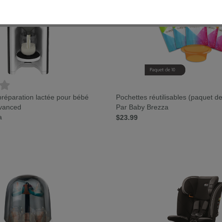
 préparation lactée pour bébé
Pochettes réutilisables (paquet d
vanced
Par Baby Brezza
a
$23.99