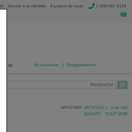
sh
Service à la clientèle
À propos de nous
1-800-667-8184
|
Se connecter
Enregistrement
dation
AFFICHER:
ARTICLES 1 - 9
de
145
SUIVANT
TOUT VOIR