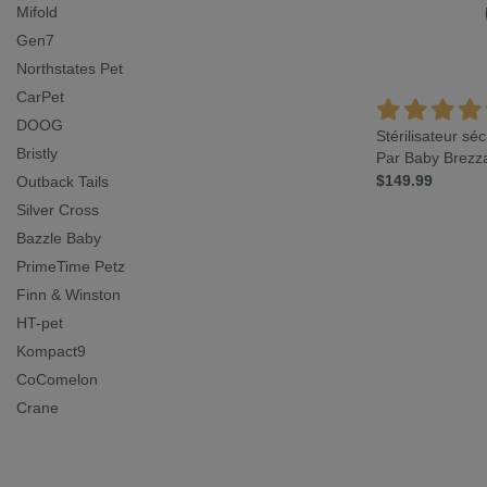
Mifold
Gen7
Northstates Pet
CarPet
DOOG
Stérilisateur s
Bristly
Par Baby Brezz
$149.99
Outback Tails
Silver Cross
Bazzle Baby
PrimeTime Petz
Finn & Winston
HT-pet
Kompact9
CoComelon
Crane