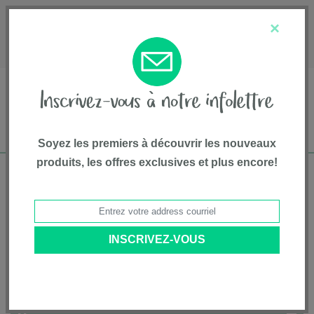
English
Service à la clientèle
À propos de nous
×
1-800-667-8184
Soyez les premiers à découvrir les nouveaux
produits, les offres exclusives et plus encore!
Livraison gratuite pour commandes de plus
de 75$*
Accueil
• Les favoris • Bily
Catégories