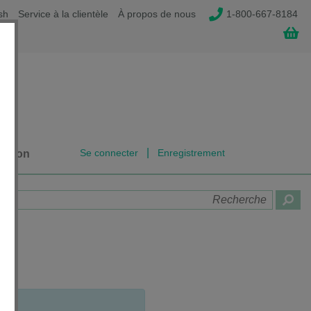
sh
Service à la clientèle
À propos de nous
1-800-667-8184
|
Se connecter
Enregistrement
dation