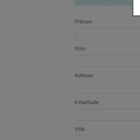
Prénom
Nom
Adresse
# Apt/Suite
Ville